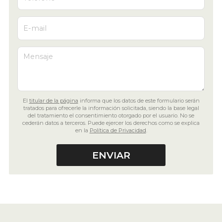
E-mail
Mensaje
El
titular de la página
informa que los datos de este formulario serán
tratados para ofrecerle la información solicitada, siendo la base legal
del tratamiento el consentimiento otorgado por el usuario. No se
cederán datos a terceros. Puede ejercer los derechos como se explica
en la
Política de Privacidad
.